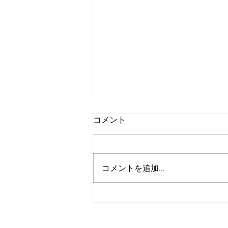
コメント
コメントを追加…
好評につき第2弾！「真夏の
カレーフェスティバル2026」
開催