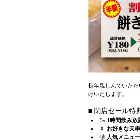
長年親しんでいただ
けいたします。
■ 閉店セール特
🍶 
1時間飲み放
🍢 
お好きな天串
🉐 
人気メニュ