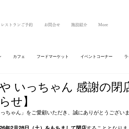
レストランご予約
お問合せ
施設紹介
More
ン
カフェ
フードマーケット
イベントコーナー
ラ
や いっちゃん 感謝の閉
らせ】
いっちゃん」をご愛顧いただき、誠にありがとうござい
026年2月28日（土）をもちまして閉店
することとなりま