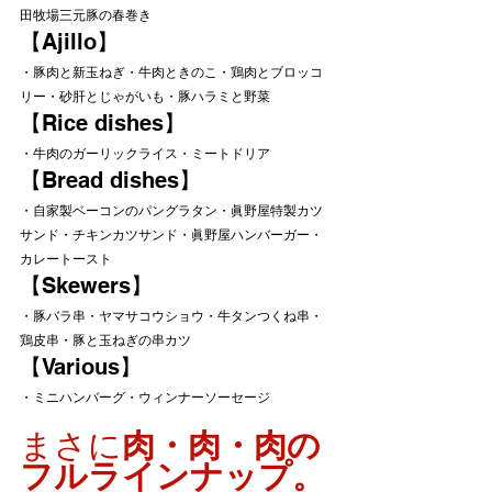
田牧場三元豚の春巻き
【Ajillo】
・豚肉と新玉ねぎ・牛肉ときのこ・鶏肉とブロッコ
リー・砂肝とじゃがいも・豚ハラミと野菜
【Rice dishes】
・牛肉のガーリックライス・ミートドリア
【Bread dishes】
・自家製ベーコンのパングラタン・眞野屋特製カツ
サンド・チキンカツサンド・眞野屋ハンバーガー・
カレートースト
【Skewers】
・豚バラ串・ヤマサコウショウ・牛タンつくね串・
鶏皮串・豚と玉ねぎの串カツ
【Various】
・ミニハンバーグ・ウィンナーソーセージ
まさに
肉・肉・肉の
フルラインナップ。