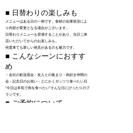
■ 日替わりの楽しみも
メニューはある日の一例です。食材の在庫状況によ
り内容が変更となる場合がございます。
日替わりメニューも登場することがあり、当日ご来
店いただいてからのお楽しみも。
何度来ても新しい発見があるのも魅力です。
■ こんなシーンにおすす
め
・会社の歓送迎会・友人との集まり・肉好き仲間の
会・記念日のお祝い・とにかくガッツリ食べたい日
“今日は本気で肉を食べたい”そんな日にぴったりのプ
ランです。
■ ご予約について
本プランは 
完全予約制
 となります。詳細・注意事項
はWEBページをご確認ください。
人気プランのため、ご希望日時がお決まりの方はお
早めのご予約をおすすめいたします。