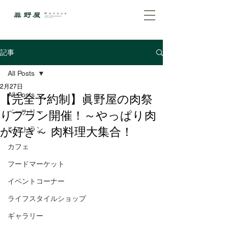
記事
All Posts
2月27日
All Posts
【完全予約制】眞野屋の肉祭
ベーカリー
りプラン開催！～やっぱり肉
が好き～ 肉料理大集合！
レストラン
カフェ
フードマーケット
イベントコーナー
ライフスタイルショップ
ギャラリー