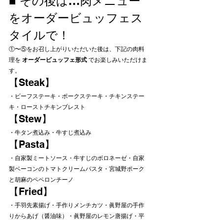
■ その後は…肉メニュー
をオーダービュッフェス
タイルで！
①〜⑤をお召し上がりいただいた後は、下記の肉料
理を 
オーダービュッフェ形式
 でお楽しみいただけま
す。
【Steak】
・ビーフステーキ・ポークステーキ・チキンステー
キ・ローストチキンブレスト
【Stew】
・牛タン煮込み・牛すじ煮込み
【Pasta】
・自家製ミートソース・牛すじのボロネーゼ・自家
製ベーコンのトマトクリームパスタ・宮城野ポーク
と胡麻のペペロンチーノ
【Fried】
・手羽先素揚げ・手作りメンチカツ・眞野屋の手作
りからあげ（醤油味）・眞野屋のレモン唐揚げ・平