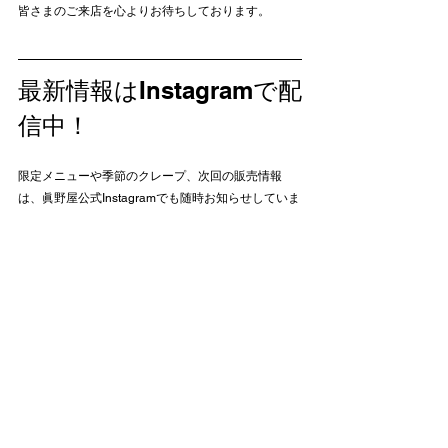
皆さまのご来店を心よりお待ちしております。
最新情報はInstagramで配
信中！
限定メニューや季節のクレープ、次回の販売情報
は、眞野屋公式Instagramでも随時お知らせしていま
す。
ぜひフォローして、眞野屋の週末スイーツ情報をチ
ェックしてください。
Instagramはこちら@manoya_sendai
株式会社眞野屋ホームページはこちら
株式会社眞野
屋公式サイト
カフェ