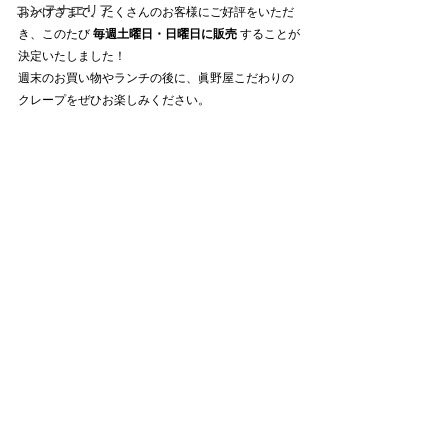
コンテナエリア
おかげさまで、たくさんのお客様にご好評をいただ
き、このたび 
毎週土曜日・日曜日に販売
 することが
決定いたしました！
週末のお買い物やランチの後に、眞野屋こだわりの
クレープをぜひお楽しみください。