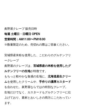
眞野屋クレープ 販売日時
毎週 土曜日・日曜日 OPEN
営業時間：AM11:00〜PM16:00
※数量限定のため、売切れの際はご容赦ください。
宮城県産米粉を使用した、こだわりのグルテンフリ
ークレープ
眞野屋のクレープは、
宮城県産の米粉を使用したグ
ルテンフリーの生地
が特徴です。
もちっと軽やかな食感の生地に、
北海道産生クリー
ム
を使用したクリームや、
手作りの濃厚カスタード
を合わせた、眞野屋ならではの特別なクレープ。
生地だけでなく、カスタードもグルテンフリーに仕
上げており、素材とおいしさの両方にこだわってい
ます。