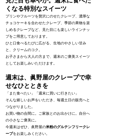
見た目も華やか。週末に食べた
くなる特別なスイーツ
プリンやフルーツを贅沢にのせたクレープ、濃厚な
チョコケーキを合わせたクレープ、季節の果物を楽
しめるクレープなど、見た目にも楽しいラインナッ
プをご用意しております。
ひと口食べるたびに広がる、生地のやさしい甘み
と、クリームのコク。
お子さまから大人の方まで、週末のご褒美スイーツ
としてお楽しみいただけます。
週末は、眞野屋のクレープで幸
せなひとときを
「また食べたい」「週末に買いに行きたい」
そんな嬉しいお声をいただき、毎週土日の販売へと
つながりました。
お買い物の合間に。ご家族とのお出かけに。自分へ
の小さなご褒美に。
今週末はぜひ、眞野屋の
米粉のグルテンフリークレ
ープ
をお楽しみください。