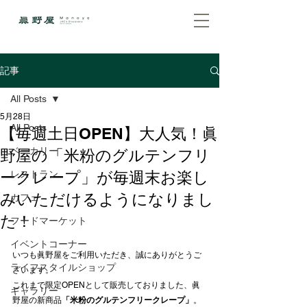
記事
All Posts
5月28日
All Posts
【毎週土日OPEN】大人気！眞
ベーカリー
野屋の「米粉のグルテンフリ
ークレープ」が毎週末お楽し
レストラン
みいただけるようになりまし
カフェ
た！
フードマーケット
イベントコーナー
いつも眞野屋をご利用いただき、誠にありがとうご
ライフスタイルショップ
ざいます。
これまで限定OPENとして販売しておりました、眞
ギャラリー
野屋の新商品
「米粉のグルテンフリークレープ」
。